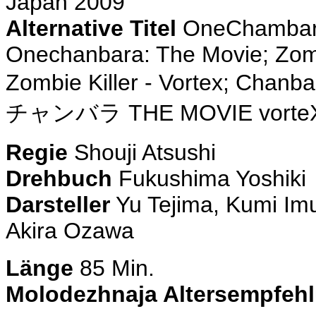
Japan 2009
Alternative Titel
OneChambara
Onechanbara: The Movie; Zombi
Zombie Killer - Vortex; Chanb
チャンバラ THE MOVIE vorte
Regie
Shouji Atsushi
Drehbuch
Fukushima Yoshiki
Darsteller
Yu Tejima, Kumi Im
Akira Ozawa
Länge
85 Min.
Molodezhnaja Altersempfeh