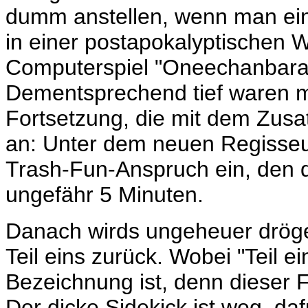
dumm anstellen, wenn man ein
in einer postapokalyptischen 
Computerspiel
"Oneechanbar
Dementsprechend tief waren m
Fortsetzung, die mit dem Zusat
an: Unter dem neuen Regisseur
Trash-Fun-Anspruch ein, den d
ungefähr 5 Minuten.
Danach wirds ungeheuer dröge 
Teil eins zurück. Wobei "Teil ei
Bezeichnung ist, denn dieser Fi
Der dicke Sidekick ist weg, da