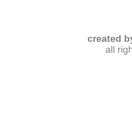
created b
all ri