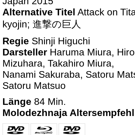
Japan 2015
Alternative Titel
Attack on Tit
kyojin; 進撃の巨人
Regie
Shinji Higuchi
Darsteller
Haruma Miura, Hiro
Mizuhara, Takahiro Miura,
Nanami Sakuraba, Satoru Mats
Satoru Matsuo
Länge
84 Min.
Molodezhnaja Altersempfeh