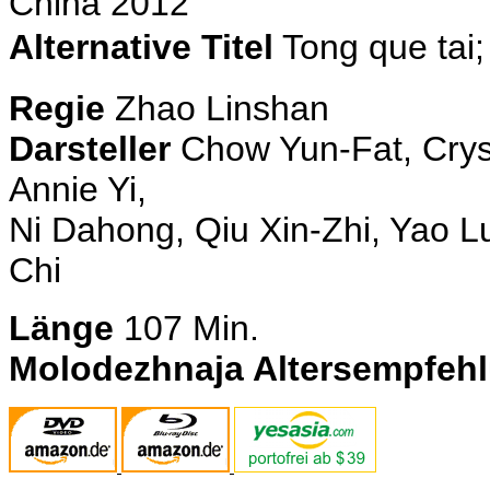
China 2012
Alternative Titel
Tong que ta
Regie
Zhao Linshan
Darsteller
Chow Yun-Fat, Crysta
Annie Yi,
Ni Dahong, Qiu Xin-Zhi, Yao L
Chi
Länge
107
Min.
Molodezhnaja Altersempfeh