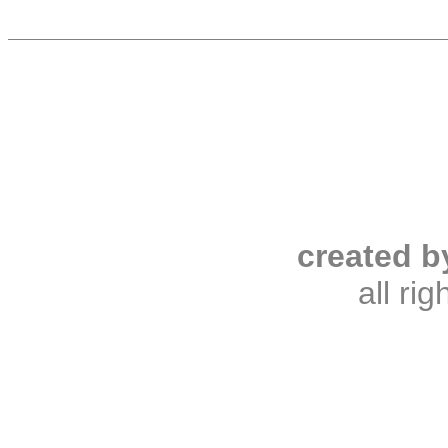
created b
all ri