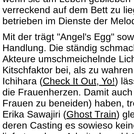
verreckend auf dem Bett zu li
betrieben im Dienste der Melo
Mit der trägt "Angel's Egg" sow
Handlung. Die ständig schmach
Akteure umschmeichelnde Licht
Kitschfaktor bei, als zu wahre
Ichihara (
Check It Out, Yo!
) lä
die Frauenherzen. Damit auc
Frauen zu beneiden) haben, tr
Erika Sawajiri (
Ghost Train
) g
deren Casting es sowieso kei