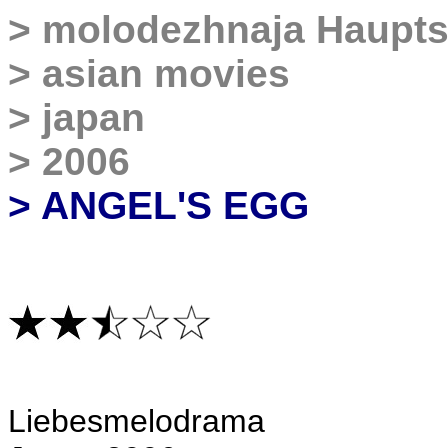
>
molodezhnaja Haupts
>
asian movies
>
japan
>
2006
> ANGEL'S EGG
L
iebesmelodrama