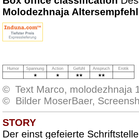
Box office classification
Des
Molodezhnaja Altersempfeh
Humor
Spannung
Action
Gefühl
Anspruch
Erotik
.
.
© Text Marco, molodezhnaja 
© Bilder MoserBaer, Screens
STORY
Der einst gefeierte Schriftstel