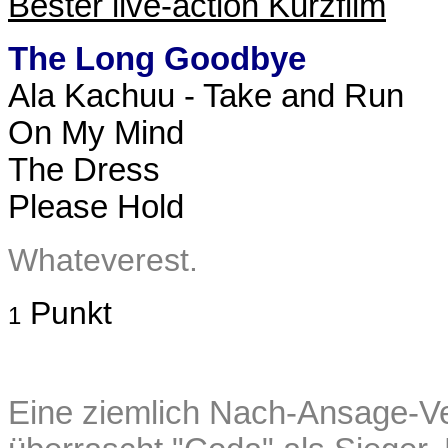
Bester live-action Kurzfilm
The Long Goodbye
Ala Kachuu - Take and Run
On My Mind
The Dress
Please Hold
Whatev
erest.
Punkt
1
Eine ziemlich Nach-Ansage-Ver