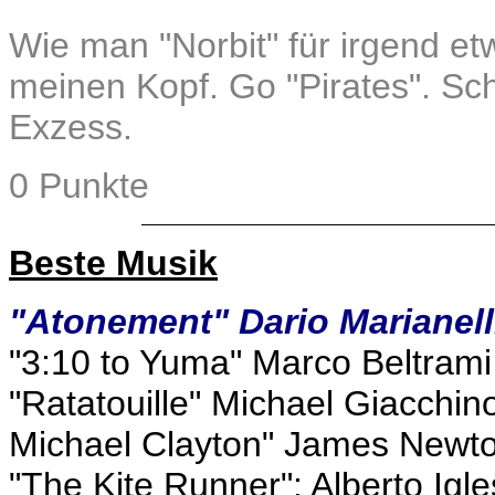
Wie man "Norbit" für irgend et
meinen Kopf. Go "Pirates". Sc
Exzess.
0 Punkte
Beste Musik
"Atonement" Dario Marianell
"3:10 to Yuma" Marco Beltrami
"Ratatouille" Michael Giacchin
Michael Clayton" James Newt
"The Kite Runner": Alberto Igle