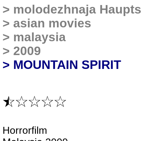
>
molodezhnaja
Haupts
>
asian movies
>
malaysia
>
2009
> MOUNTAIN SPIRIT
H
orrorfilm