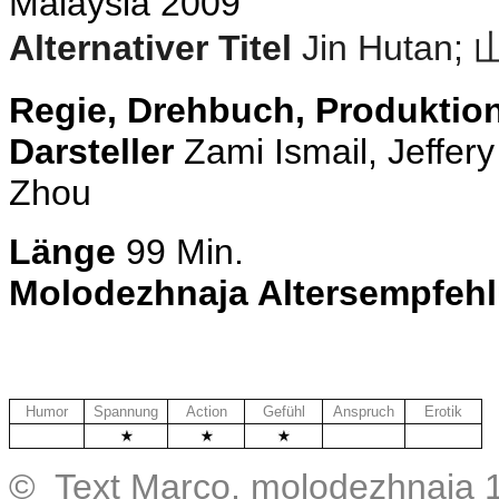
Malaysia 2009
Alternativer Titel
Jin Hutan;
Regie, Drehbuch, Produktio
Darsteller
Zami Ismail, Jeffer
Zhou
Länge
99 Min.
Molodezhnaja Altersempfeh
Humor
Spannung
Action
Gefühl
Anspruch
Erotik
.
.
.
© Text Marco, molodezhnaja 