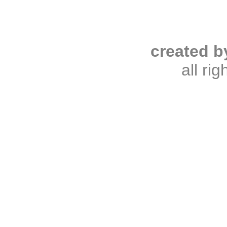
created b
all ri