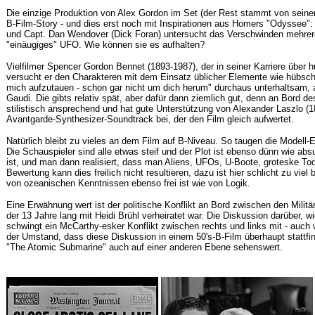
Die einzige Produktion von Alex Gordon im Set (der Rest stammt von seinem 
B-Film-Story - und dies erst noch mit Inspirationen aus Homers "Odyssee
und Capt. Dan Wendover (Dick Foran) untersucht das Verschwinden mehrerer
"einäugiges" UFO. Wie können sie es aufhalten?
Vielfilmer Spencer Gordon Bennet (1893-1987), der in seiner Karriere über 
versucht er den Charakteren mit dem Einsatz üblicher Elemente wie hübsch
mich aufzutauen - schon gar nicht um dich herum" durchaus unterhaltsam, 
Gaudi. Die gibts relativ spät, aber dafür dann ziemlich gut, denn an Bord 
stilistisch ansprechend und hat gute Unterstützung von Alexander Laszlo 
Avantgarde-Synthesizer-Soundtrack bei, der den Film gleich aufwertet.
Natürlich bleibt zu vieles an dem Film auf B-Niveau. So taugen die Modell-
Die Schauspieler sind alle etwas steif und der Plot ist ebenso dünn wie ab
ist, und man dann realisiert, dass man Aliens, UFOs, U-Boote, groteske To
Bewertung kann dies freilich nicht
resultieren
, dazu ist hier schlicht zu vie
von ozeanischen Kenntnissen ebenso frei ist wie von Logik.
Eine Erwähnung wert ist der politische Konflikt an Bord zwischen den Milit
der 13 Jahre lang mit Heidi Brühl verheiratet war. Die Diskussion darüber, 
schwingt ein McCarthy-esker Konflikt zwischen rechts und links mit - auch 
der Umstand, dass diese Diskussion in einem 50's-B-Film überhaupt stattfin
"The Atomic Submarine" auch auf einer anderen Ebene sehenswert.