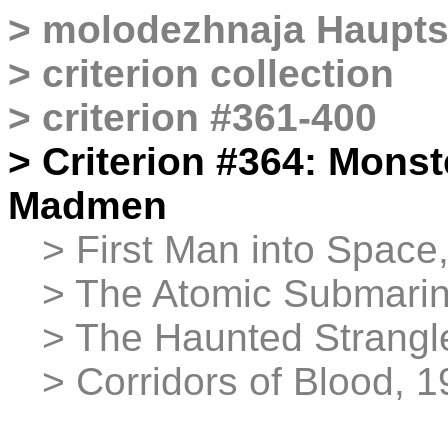
>
molodezhnaja
Haupts
>
criterion collection
>
criterion #361-400
> Criterion #364: Mons
Madmen
>
> First Man into Space
>
> The Atomic Submarin
>
> The Haunted Strangl
>
> Corridors of Blood, 