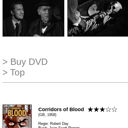
> Buy DVD
> Top
Corridors of Blood
(GB, 1958)
Regie: Robert Day
Buch: Jean Scott Rogers