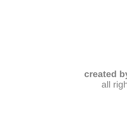
created b
all ri