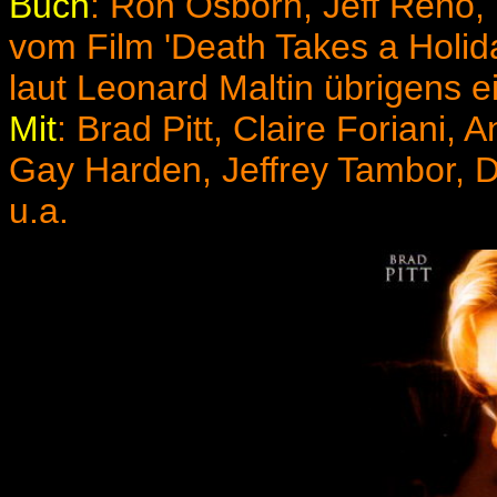
Buch
: Ron Osborn, Jeff Reno,
vom Film 'Death Takes a Holida
laut Leonard Maltin übrigens ei
Mit
: Brad Pitt, Claire Foriani
Gay Ha
rden, Jeffrey Tambor, D
u.a.