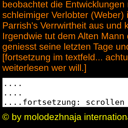
beobachtet die Entwicklungen
schleimiger Verlobter (Weber) i
Parrish's Verrwirtheit aus und
Irgendwie tut dem Alten Mann d
geniesst seine letzten Tage und
[fortsetzung im textfeld... acht
weiterlesen wer will.]
© by molodezhnaja internatio