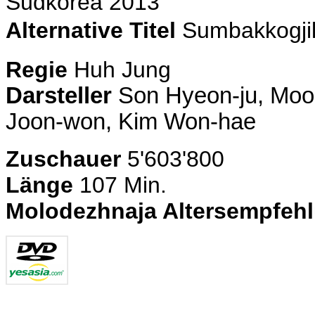
Südkorea 2013
Alternative Titel
Sumbakkogj
Regie
Huh Jung
Darsteller
Son Hyeon-ju, Moon
Joon-won, Kim Won-hae
Zuschauer
5'603'800
Länge
107 Min.
Molodezhnaja Altersempfeh