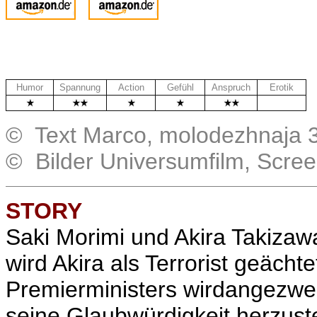
Humor
Spannung
Action
Gefühl
Anspruch
Erotik
.
© Text Marco, molodezhnaja 
© Bilder Universumfilm, Scre
STORY
Saki Morimi und Akira Takizaw
wird Akira als Terrorist geäch
Premierministers wirdangezweif
seine Glaubwürdigkeit herzust