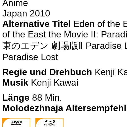
Anime
Japan 2010
Alternative Titel
Eden of the 
of the East the Movie II: Parad
Ⅱ Paradise 
東のエデン
劇場版
Paradise Lost
Regie und Drehbuch
Kenji 
Musik
Kenji Kawai
Länge
88 Min.
Molodezhnaja Altersempfeh