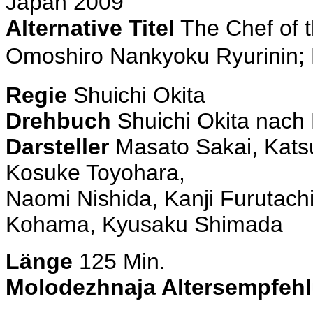
Japan 2009
Alternative Titel
The Chef of t
Omoshiro Nankyoku Ryurinin
Regie
Shuichi Okita
Drehbuch
Shuichi Okita nach
Darsteller
Masato Sakai, Kats
Kosuke Toyohara,
Naomi Nishida, Kanji Furutach
Kohama, Kyusaku Shimada
Länge
125 Min.
Molodezhnaja Altersempfeh