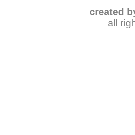
created b
all ri