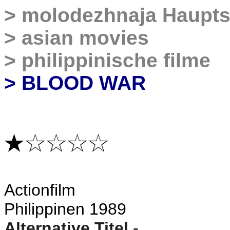
>
molodezhnaja
Haupts
>
asian movies
>
philippinische filme
> BLOOD WAR
A
ctionfilm
Philippinen 1989
Alternative Titel
-