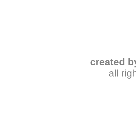
created b
all ri