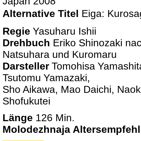
Japan 2008
Alternative Titel
Eiga: Kurosa
Regie
Yasuharu Ishii
Drehbuch
Eriko Shinozaki na
Natsuhara und Kuromaru
Darsteller
Tomohisa Yamashita,
Tsutomu Yamazaki,
Sho Aikawa, Mao Daichi, Naoko
Shofukutei
Länge
126 Min.
Molodezhnaja Altersempfeh