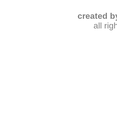
created b
all ri