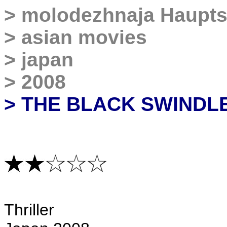
>
molodezhnaja Haupts
>
asian movies
>
japan
>
2008
> THE BLACK SWINDL
Thriller