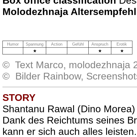
Box office classification
Des
Molodezhnaja Altersempfeh
Humor
Spannung
Action
Gefühl
Anspruch
Erotik
.
.
.
© Text Marco, molodezhnaja 
© Bilder Rainbow, Screensho
STORY
Shantanu Rawal (Dino Morea) 
Dank des Reichtums seines B
kann er sich auch alles leisten