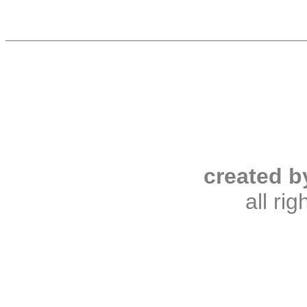
created b
all ri